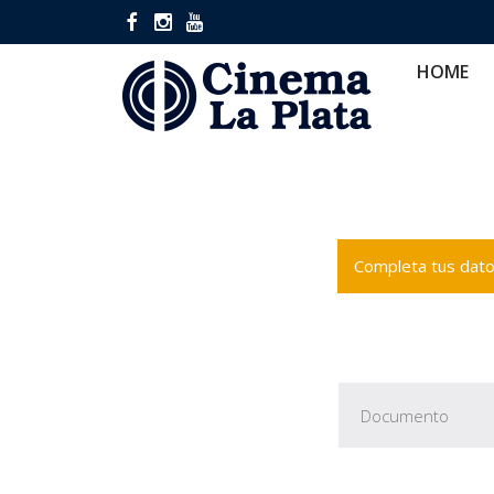
HOME
CINES
CA
HOME
Completa tus datos