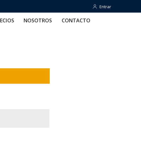
Entrar
Entrar
OTROS
CONTACTO
AYUDA
ECIOS
NOSOTROS
CONTACTO