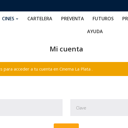
RTELERA
PREVENTA
FUTUROS
PRECIOS
NOS
CINES
CARTELERA
PREVENTA
FUTUROS
PR
AYUDA
Mi cuenta
 para acceder a tu cuenta en Cinema La Plata .