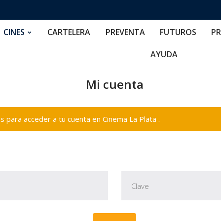
RTELERA
PREVENTA
FUTUROS
PRECIOS
NOS
CINES
CARTELERA
PREVENTA
FUTUROS
PR
AYUDA
Mi cuenta
 para acceder a tu cuenta en Cinema La Plata .