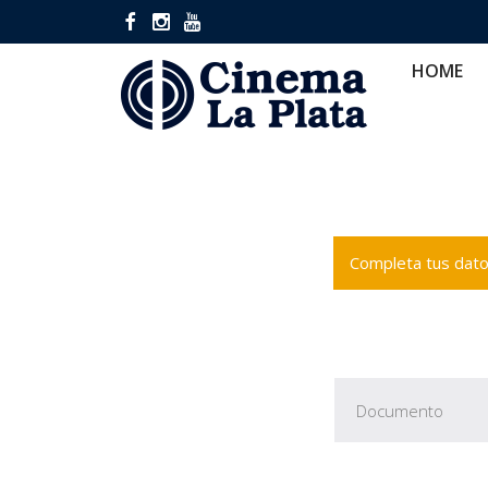
HOME
CINES
CA
HOME
Completa tus datos