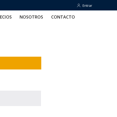
Entrar
Entrar
OTROS
CONTACTO
AYUDA
ECIOS
NOSOTROS
CONTACTO