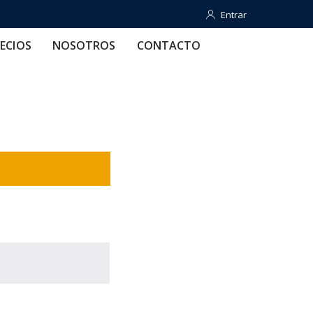
Entrar
Entrar
OTROS
CONTACTO
AYUDA
ECIOS
NOSOTROS
CONTACTO