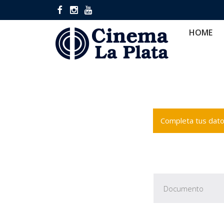
HOME
CINES
CA
HOME
Completa tus datos