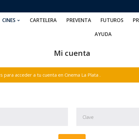
RTELERA
PREVENTA
FUTUROS
PRECIOS
NOS
CINES
CARTELERA
PREVENTA
FUTUROS
PR
AYUDA
Mi cuenta
 para acceder a tu cuenta en Cinema La Plata .