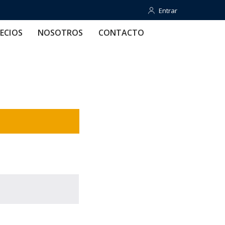
Entrar
Entrar
OTROS
CONTACTO
AYUDA
ECIOS
NOSOTROS
CONTACTO