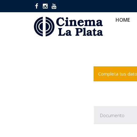
HOME
CINES
CA
HOME
Completa tus datos