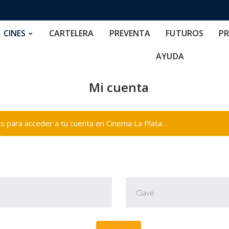
RTELERA
PREVENTA
FUTUROS
PRECIOS
NOS
CINES
CARTELERA
PREVENTA
FUTUROS
PR
AYUDA
Mi cuenta
 para acceder a tu cuenta en Cinema La Plata .