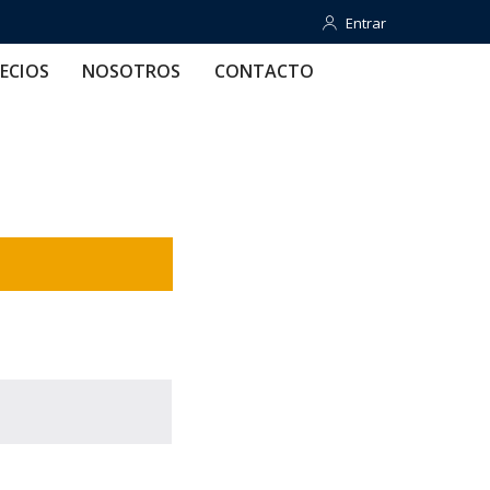
Entrar
Entrar
OTROS
CONTACTO
AYUDA
ECIOS
NOSOTROS
CONTACTO