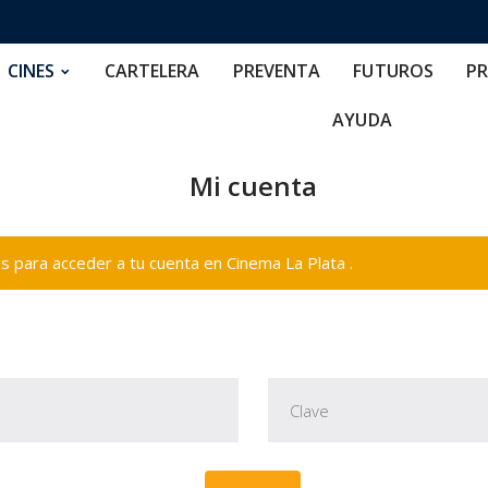
RTELERA
PREVENTA
FUTUROS
PRECIOS
NOS
CINES
CARTELERA
PREVENTA
FUTUROS
PR
AYUDA
Mi cuenta
 para acceder a tu cuenta en Cinema La Plata .