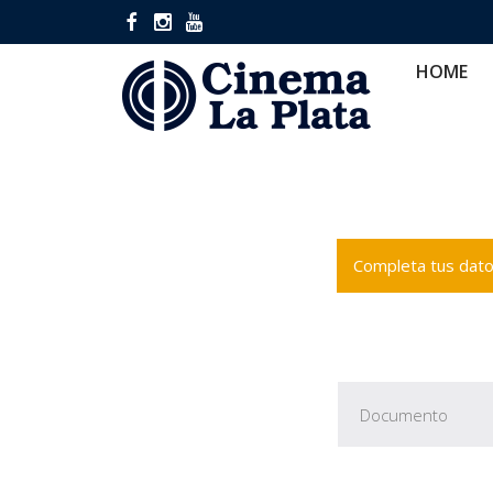
HOME
CINES
CA
HOME
Completa tus datos