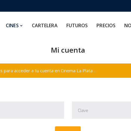
CARTELERA
FUTUROS
PRECIOS
NOSOTROS
CINES
CARTELERA
FUTUROS
PRECIOS
NO
Mi cuenta
 para acceder a tu cuenta en Cinema La Plata .