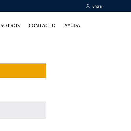
Entrar
Entrar
CONTACTO
AYUDA
SOTROS
CONTACTO
AYUDA