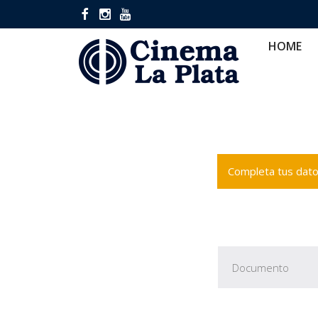
HOME
CINES
CA
HOME
Completa tus datos