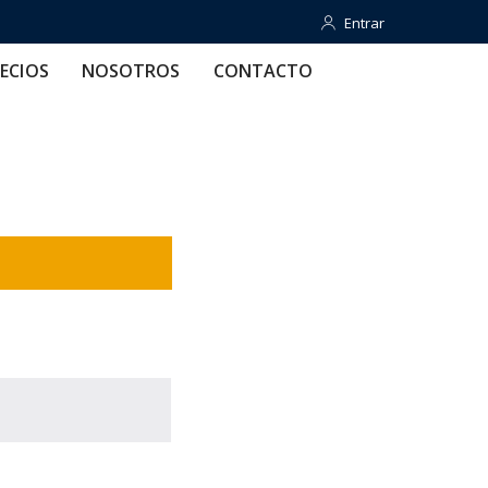
Entrar
Entrar
OTROS
CONTACTO
AYUDA
ECIOS
NOSOTROS
CONTACTO