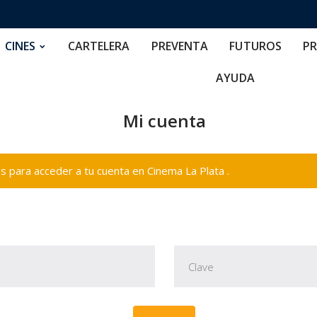
RTELERA
PREVENTA
FUTUROS
PRECIOS
NOS
CINES
CARTELERA
PREVENTA
FUTUROS
PR
AYUDA
Mi cuenta
 para acceder a tu cuenta en Cinema La Plata .