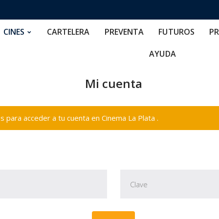
RTELERA
PREVENTA
FUTUROS
PRECIOS
NOS
CINES
CARTELERA
PREVENTA
FUTUROS
PR
AYUDA
Mi cuenta
 para acceder a tu cuenta en Cinema La Plata .