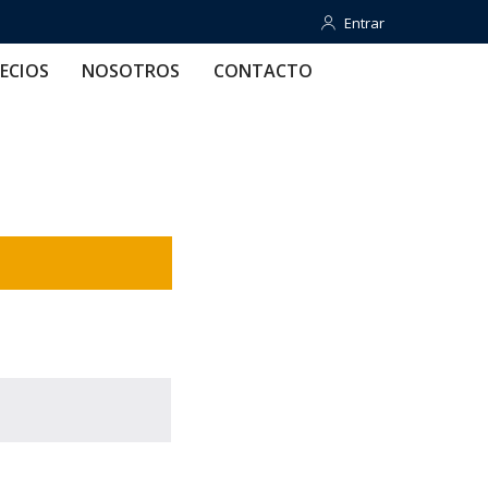
Entrar
Entrar
OTROS
CONTACTO
AYUDA
ECIOS
NOSOTROS
CONTACTO