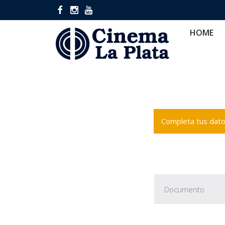
HOME
CINES
CA
HOME
Completa tus datos