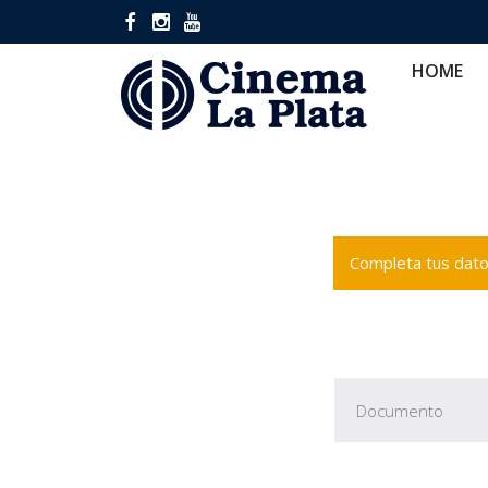
HOME
CINES
CA
HOME
Completa tus datos