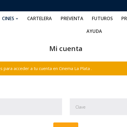
RTELERA
PREVENTA
FUTUROS
PRECIOS
NOS
CINES
CARTELERA
PREVENTA
FUTUROS
PR
AYUDA
Mi cuenta
 para acceder a tu cuenta en Cinema La Plata .