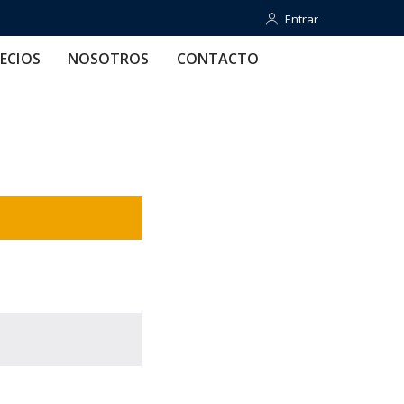
Entrar
Entrar
OTROS
CONTACTO
AYUDA
ECIOS
NOSOTROS
CONTACTO