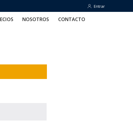
Entrar
Entrar
OTROS
CONTACTO
AYUDA
ECIOS
NOSOTROS
CONTACTO