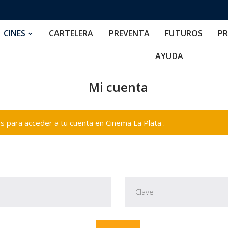
RTELERA
PREVENTA
FUTUROS
PRECIOS
NOS
CINES
CARTELERA
PREVENTA
FUTUROS
PR
AYUDA
Mi cuenta
 para acceder a tu cuenta en Cinema La Plata .