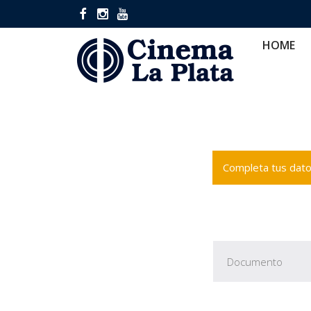
HOME
CINES
CA
HOME
Completa tus datos