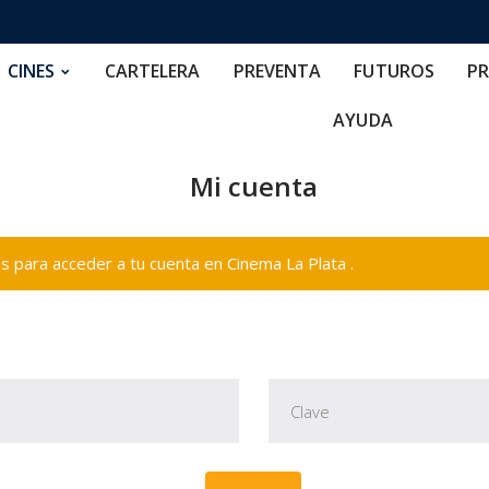
RTELERA
PREVENTA
FUTUROS
PRECIOS
NOS
CINES
CARTELERA
PREVENTA
FUTUROS
PR
AYUDA
Mi cuenta
 para acceder a tu cuenta en Cinema La Plata .