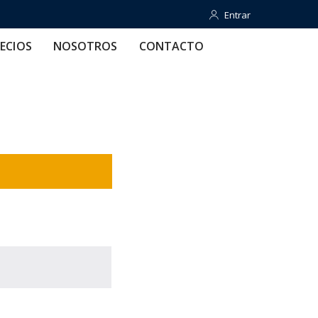
Entrar
Entrar
OTROS
CONTACTO
AYUDA
ECIOS
NOSOTROS
CONTACTO