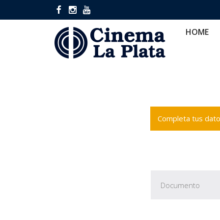
HOME
CINES
CA
HOME
Completa tus datos