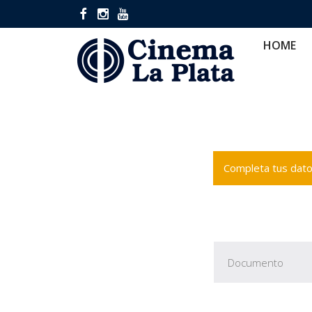
HOME
CINES
CA
HOME
Completa tus datos