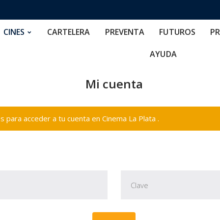
RTELERA
PREVENTA
FUTUROS
PRECIOS
NOS
CINES
CARTELERA
PREVENTA
FUTUROS
PR
AYUDA
Mi cuenta
 para acceder a tu cuenta en Cinema La Plata .