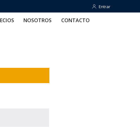
Entrar
Entrar
OTROS
CONTACTO
AYUDA
ECIOS
NOSOTROS
CONTACTO