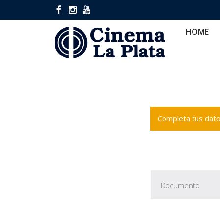
HOME
CINES
CA
HOME
Completa tus datos