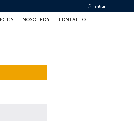
Entrar
Entrar
OTROS
CONTACTO
AYUDA
ECIOS
NOSOTROS
CONTACTO