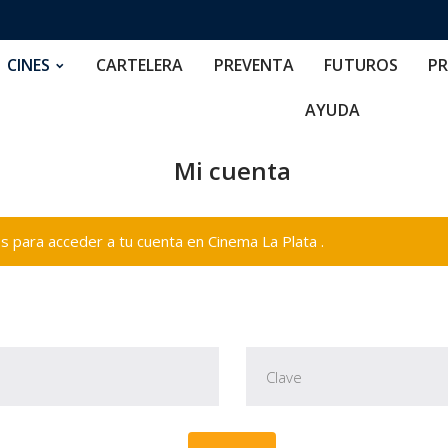
RTELERA
PREVENTA
FUTUROS
PRECIOS
NOS
CINES
CARTELERA
PREVENTA
FUTUROS
PR
AYUDA
Mi cuenta
 para acceder a tu cuenta en Cinema La Plata .