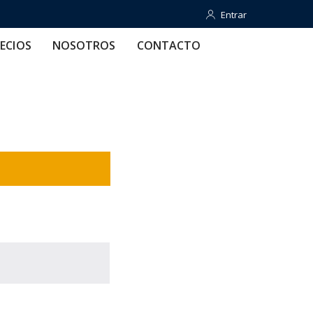
Entrar
Entrar
OTROS
CONTACTO
AYUDA
ECIOS
NOSOTROS
CONTACTO