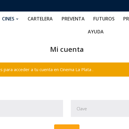
RTELERA
PREVENTA
FUTUROS
PRECIOS
NOS
CINES
CARTELERA
PREVENTA
FUTUROS
PR
AYUDA
Mi cuenta
 para acceder a tu cuenta en Cinema La Plata .