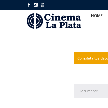
HOME
CINES
CA
HOME
Completa tus datos