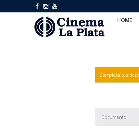
HOME
CINES
CA
HOME
Completa tus datos