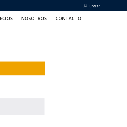
Entrar
Entrar
OTROS
CONTACTO
AYUDA
ECIOS
NOSOTROS
CONTACTO