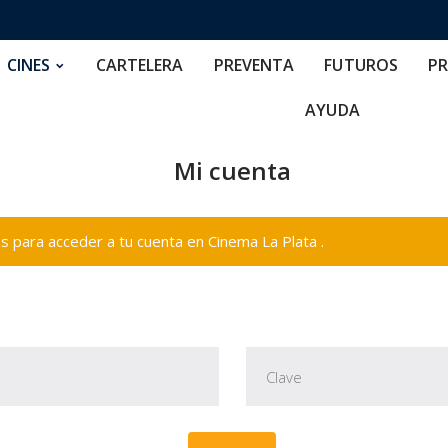
RTELERA
PREVENTA
FUTUROS
PRECIOS
NOS
CINES
CARTELERA
PREVENTA
FUTUROS
PR
AYUDA
Mi cuenta
 para acceder a tu cuenta en Cinema La Plata .