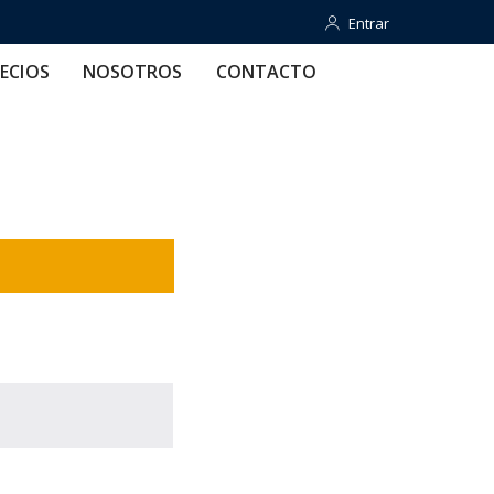
Entrar
Entrar
OTROS
CONTACTO
AYUDA
ECIOS
NOSOTROS
CONTACTO