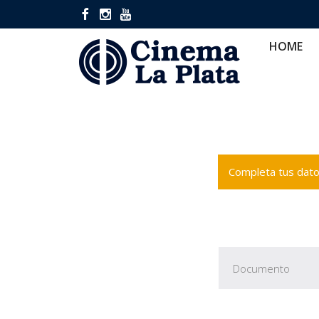
HOME
CINES
CA
HOME
Completa tus datos