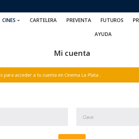
RTELERA
PREVENTA
FUTUROS
PRECIOS
NOS
CINES
CARTELERA
PREVENTA
FUTUROS
PR
AYUDA
Mi cuenta
 para acceder a tu cuenta en Cinema La Plata .