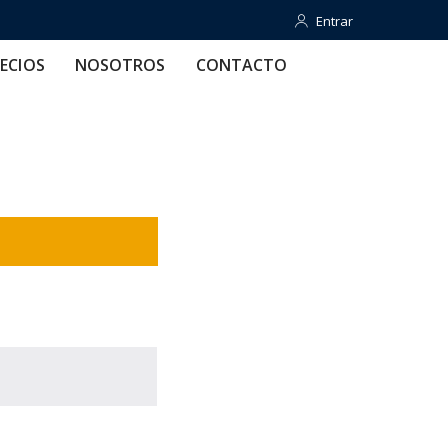
Entrar
Entrar
OTROS
CONTACTO
AYUDA
ECIOS
NOSOTROS
CONTACTO