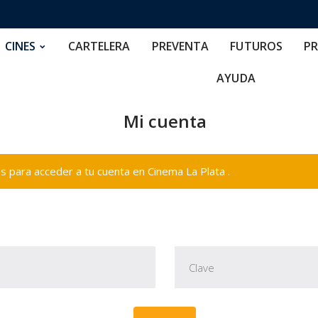
RTELERA
PREVENTA
FUTUROS
PRECIOS
NOS
CINES
CARTELERA
PREVENTA
FUTUROS
PR
AYUDA
Mi cuenta
 para acceder a tu cuenta en Cinema La Plata .