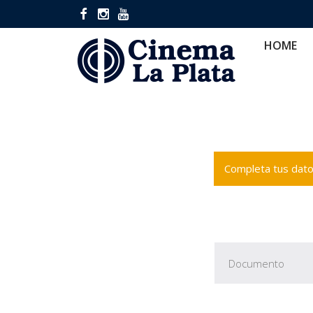
HOME
CINES
CA
HOME
Completa tus datos