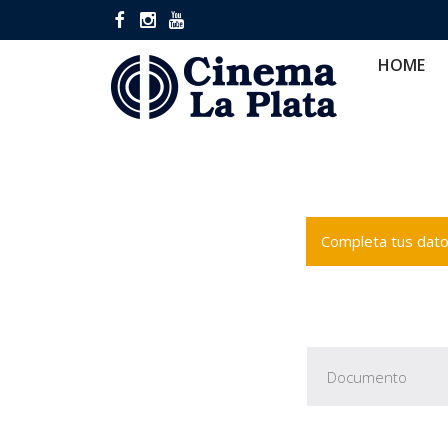
HOME
CINES
CA
HOME
Completa tus datos