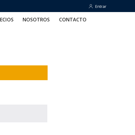
Entrar
Entrar
OTROS
CONTACTO
AYUDA
ECIOS
NOSOTROS
CONTACTO