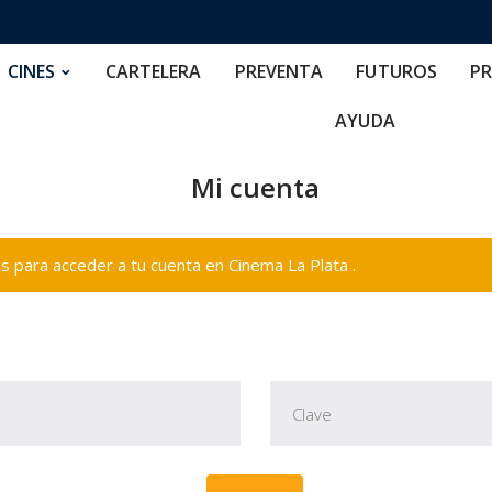
RTELERA
PREVENTA
FUTUROS
PRECIOS
NOS
CINES
CARTELERA
PREVENTA
FUTUROS
PR
AYUDA
Mi cuenta
 para acceder a tu cuenta en Cinema La Plata .