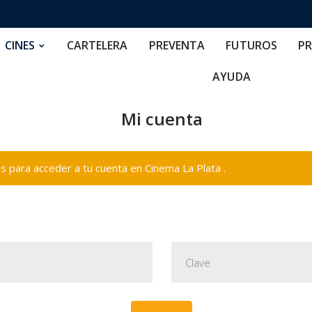
RTELERA
PREVENTA
FUTUROS
PRECIOS
NOS
CINES
CARTELERA
PREVENTA
FUTUROS
PR
AYUDA
Mi cuenta
 para acceder a tu cuenta en Cinema La Plata .