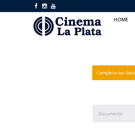
HOME
CINES
CA
HOME
Completa tus datos