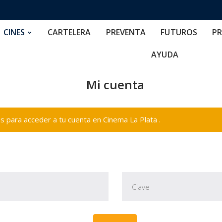
RTELERA
PREVENTA
FUTUROS
PRECIOS
NOS
CINES
CARTELERA
PREVENTA
FUTUROS
PR
AYUDA
Mi cuenta
 para acceder a tu cuenta en Cinema La Plata .