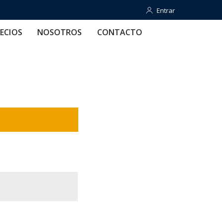
Entrar
Entrar
OTROS
CONTACTO
AYUDA
ECIOS
NOSOTROS
CONTACTO