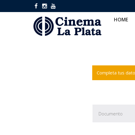
HOME
CINES
CA
HOME
Completa tus datos