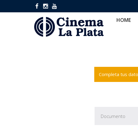
HOME
CINES
CA
HOME
Completa tus datos