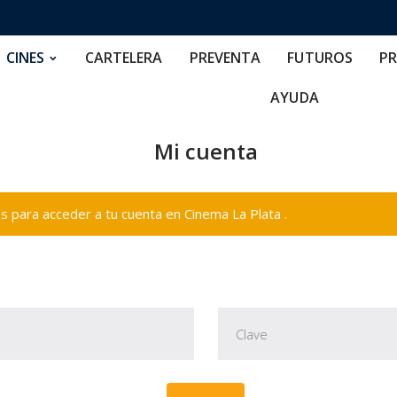
RTELERA
PREVENTA
FUTUROS
PRECIOS
NOS
CINES
CARTELERA
PREVENTA
FUTUROS
PR
AYUDA
Mi cuenta
 para acceder a tu cuenta en Cinema La Plata .