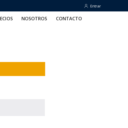
Entrar
Entrar
OTROS
CONTACTO
AYUDA
ECIOS
NOSOTROS
CONTACTO