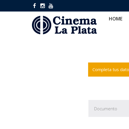
HOME
CINES
CA
HOME
Completa tus datos