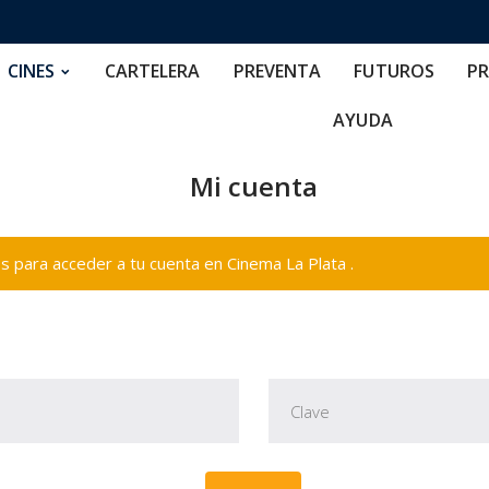
RTELERA
PREVENTA
FUTUROS
PRECIOS
NOS
CINES
CARTELERA
PREVENTA
FUTUROS
PR
AYUDA
Mi cuenta
 para acceder a tu cuenta en Cinema La Plata .