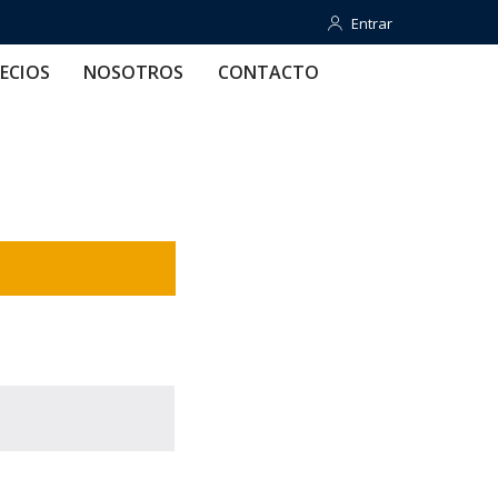
Entrar
Entrar
OTROS
CONTACTO
AYUDA
ECIOS
NOSOTROS
CONTACTO