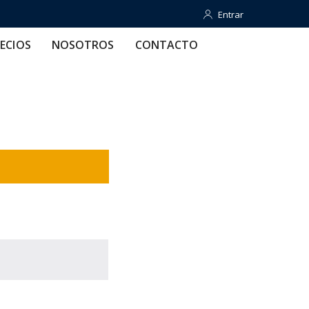
Entrar
Entrar
OTROS
CONTACTO
AYUDA
ECIOS
NOSOTROS
CONTACTO