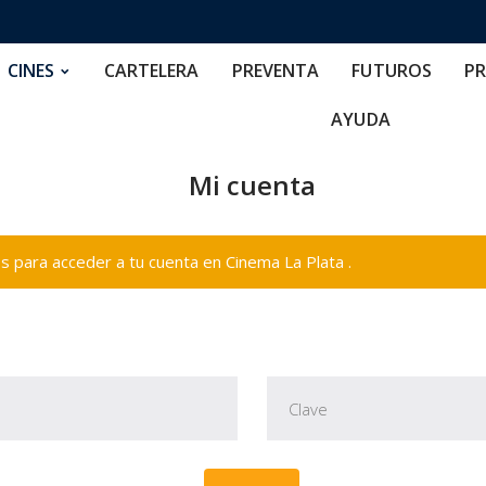
RTELERA
PREVENTA
FUTUROS
PRECIOS
NOS
CINES
CARTELERA
PREVENTA
FUTUROS
PR
AYUDA
Mi cuenta
 para acceder a tu cuenta en Cinema La Plata .