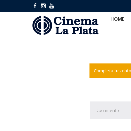
HOME
CINES
CA
HOME
Completa tus datos