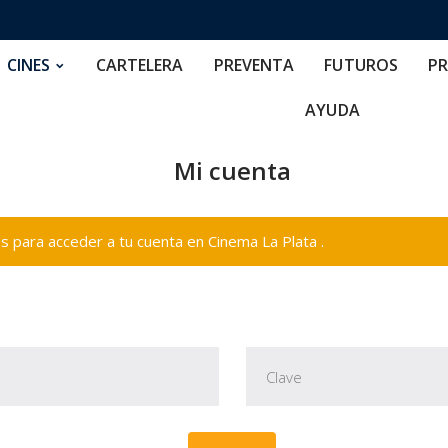
RTELERA
PREVENTA
FUTUROS
PRECIOS
NOS
CINES
CARTELERA
PREVENTA
FUTUROS
PR
AYUDA
Mi cuenta
 para acceder a tu cuenta en Cinema La Plata .