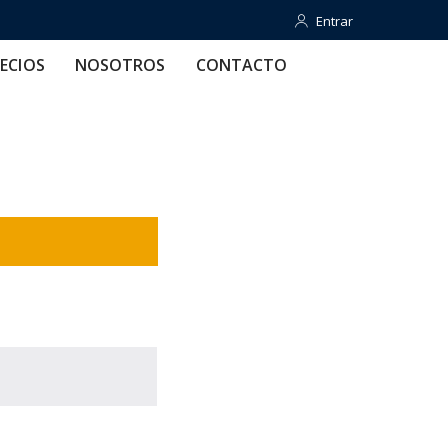
Entrar
Entrar
OTROS
CONTACTO
AYUDA
ECIOS
NOSOTROS
CONTACTO