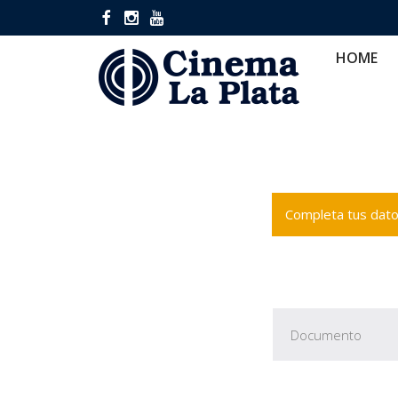
HOME
CINES
CA
HOME
Completa tus datos