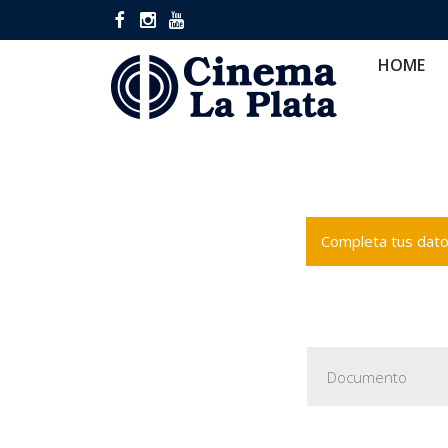
HOME
CINES
CA
HOME
Completa tus datos