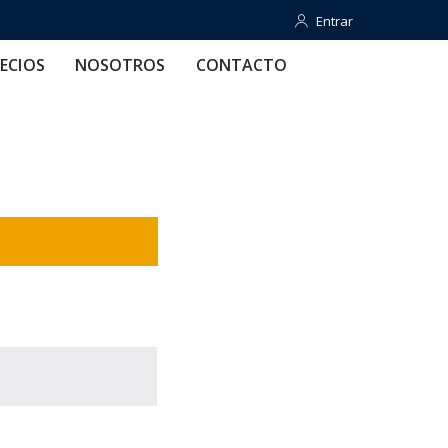
Entrar
Entrar
OTROS
CONTACTO
AYUDA
ECIOS
NOSOTROS
CONTACTO