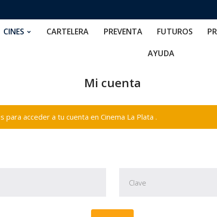
RTELERA
PREVENTA
FUTUROS
PRECIOS
NOS
CINES
CARTELERA
PREVENTA
FUTUROS
PR
AYUDA
Mi cuenta
 para acceder a tu cuenta en Cinema La Plata .