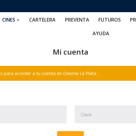
RTELERA
PREVENTA
FUTUROS
PRECIOS
NOS
CINES
CARTELERA
PREVENTA
FUTUROS
PR
AYUDA
Mi cuenta
 para acceder a tu cuenta en Cinema La Plata .