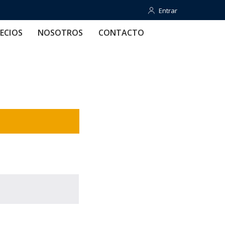
Entrar
Entrar
OTROS
CONTACTO
AYUDA
ECIOS
NOSOTROS
CONTACTO