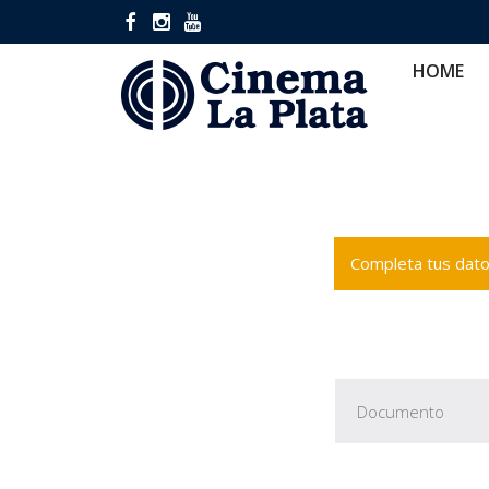
HOME
CINES
CA
HOME
Completa tus datos