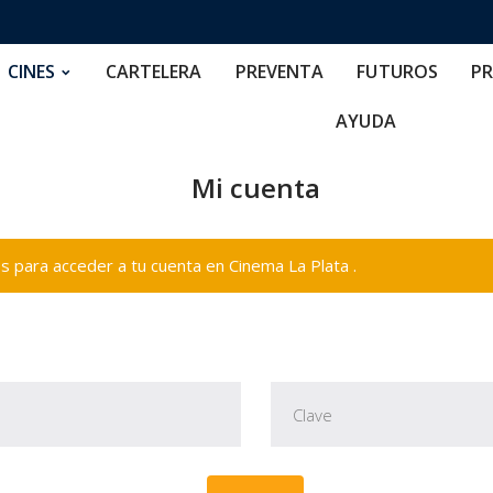
RTELERA
PREVENTA
FUTUROS
PRECIOS
NOS
CINES
CARTELERA
PREVENTA
FUTUROS
PR
AYUDA
Mi cuenta
 para acceder a tu cuenta en Cinema La Plata .