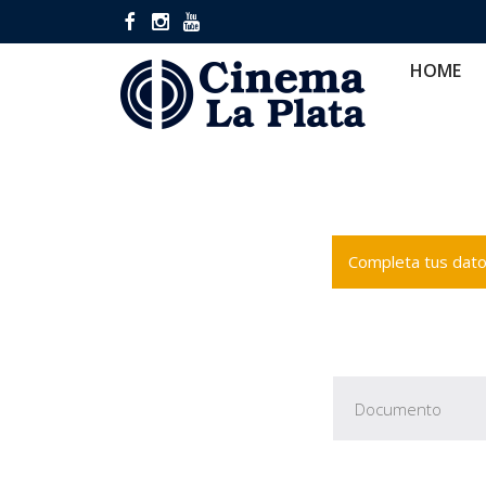
HOME
CINES
CA
HOME
Completa tus datos