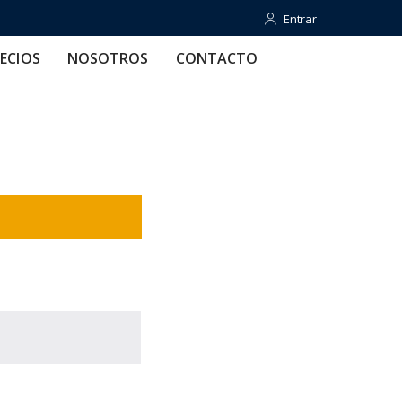
Entrar
Entrar
OTROS
CONTACTO
AYUDA
ECIOS
NOSOTROS
CONTACTO