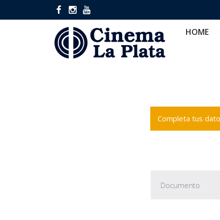
HOME
CINES
CA
HOME
Completa tus datos