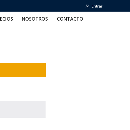
Entrar
Entrar
OTROS
CONTACTO
AYUDA
ECIOS
NOSOTROS
CONTACTO