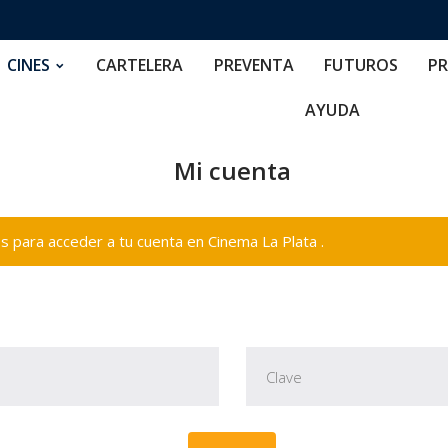
RTELERA
PREVENTA
FUTUROS
PRECIOS
NOS
CINES
CARTELERA
PREVENTA
FUTUROS
PR
AYUDA
Mi cuenta
 para acceder a tu cuenta en Cinema La Plata .