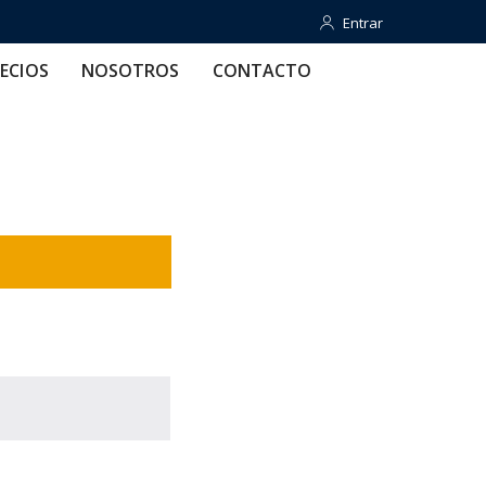
Entrar
Entrar
OTROS
CONTACTO
AYUDA
ECIOS
NOSOTROS
CONTACTO