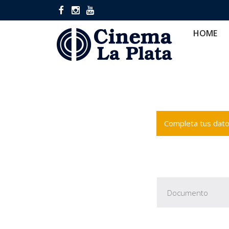
HOME
CINES
CA
HOME
Completa tus datos