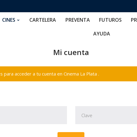
RTELERA
PREVENTA
FUTUROS
PRECIOS
NOS
CINES
CARTELERA
PREVENTA
FUTUROS
PR
AYUDA
Mi cuenta
 para acceder a tu cuenta en Cinema La Plata .