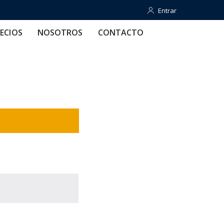
Entrar
Entrar
OTROS
CONTACTO
AYUDA
ECIOS
NOSOTROS
CONTACTO