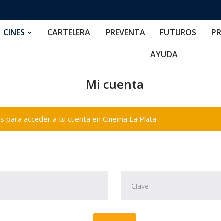
RTELERA
PREVENTA
FUTUROS
PRECIOS
NOS
CINES
CARTELERA
PREVENTA
FUTUROS
PR
AYUDA
Mi cuenta
 para acceder a tu cuenta en Cinema La Plata .