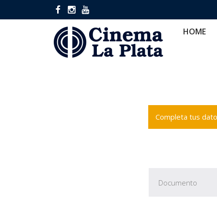
HOME
CINES
CA
HOME
Completa tus datos