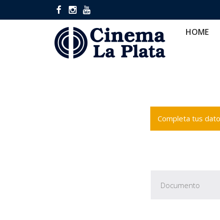
HOME
CINES
CA
HOME
Completa tus datos