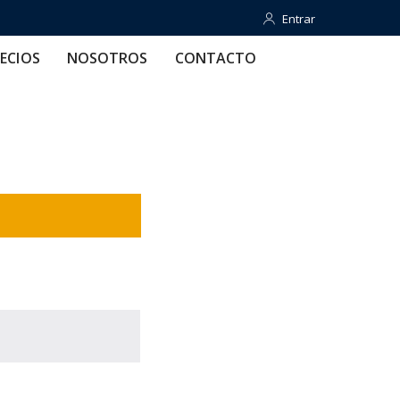
Entrar
Entrar
OTROS
CONTACTO
AYUDA
ECIOS
NOSOTROS
CONTACTO