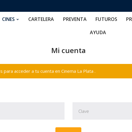
RTELERA
PREVENTA
FUTUROS
PRECIOS
NOS
CINES
CARTELERA
PREVENTA
FUTUROS
PR
AYUDA
Mi cuenta
 para acceder a tu cuenta en Cinema La Plata .