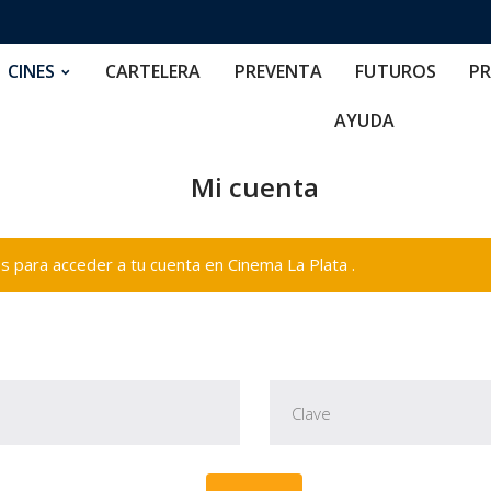
RTELERA
PREVENTA
FUTUROS
PRECIOS
NOS
CINES
CARTELERA
PREVENTA
FUTUROS
PR
AYUDA
Mi cuenta
 para acceder a tu cuenta en Cinema La Plata .