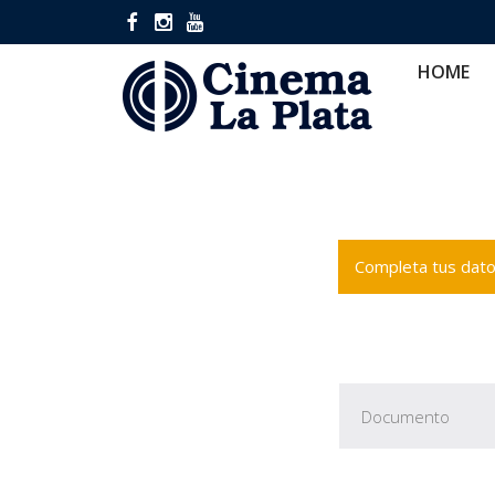
HOME
CINES
CA
HOME
Completa tus datos