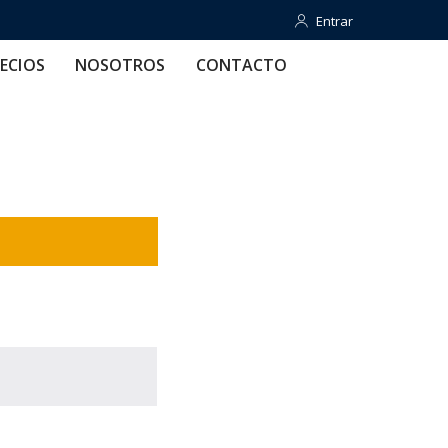
Entrar
Entrar
OTROS
CONTACTO
AYUDA
ECIOS
NOSOTROS
CONTACTO