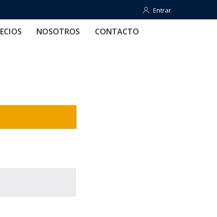
Entrar
Entrar
OTROS
CONTACTO
AYUDA
ECIOS
NOSOTROS
CONTACTO