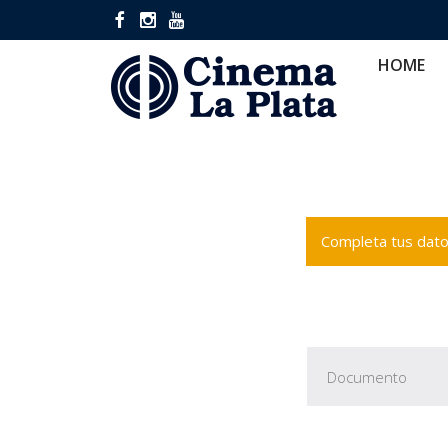
HOME
CINES
CA
HOME
Completa tus datos