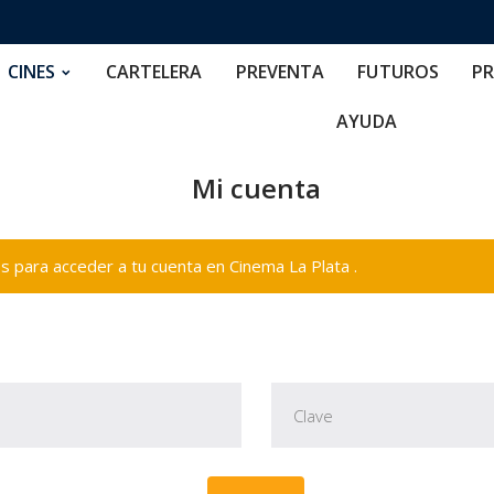
RTELERA
PREVENTA
FUTUROS
PRECIOS
NOS
CINES
CARTELERA
PREVENTA
FUTUROS
PR
AYUDA
Mi cuenta
 para acceder a tu cuenta en Cinema La Plata .